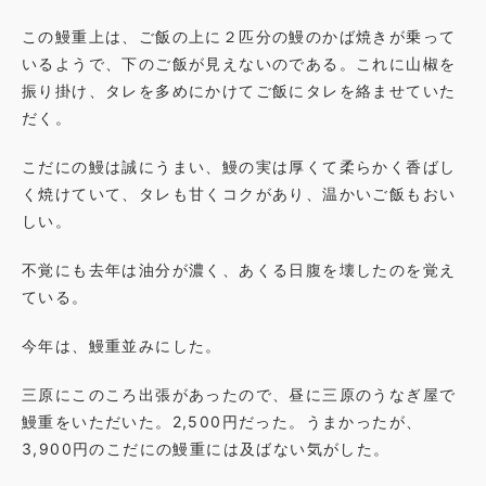
この鰻重上は、ご飯の上に２匹分の鰻のかば焼きが乗って
いるようで、下のご飯が見えないのである。これに山椒を
振り掛け、タレを多めにかけてご飯にタレを絡ませていた
だく。
こだにの鰻は誠にうまい、鰻の実は厚くて柔らかく香ばし
く焼けていて、タレも甘くコクがあり、温かいご飯もおい
しい。
不覚にも去年は油分が濃く、あくる日腹を壊したのを覚え
ている。
今年は、鰻重並みにした。
三原にこのころ出張があったので、昼に三原のうなぎ屋で
鰻重をいただいた。2,500円だった。うまかったが、
3,900円のこだにの鰻重には及ばない気がした。