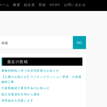
ホーム
概要
組合員
実績
NEWS
お問い合わせ
最近の投稿
事務所移転に伴う住所等変更のお知らせ
【公募のお知らせ】ライオンズマンション草津 大規模
修繕工事
大規模修繕工事見学会のお知らせ
国土交通省住宅局から通知
管理組合を支援します