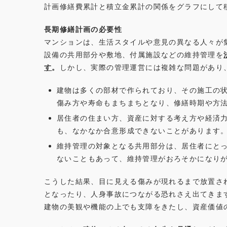
計画修繕費累計と積立金累計の関係をグラフにして
長期修繕計画の必要性
マンションは、生活スタイルや意見の異なる人々が
設備の共用部分や敷地、付属施設などの維持管理を
す
。
しかし、実際の管理運営には複雑な問題があり
建物は多くの部材で作られており、その施工の
傷み方や寿命もまちまちとなり、修繕時期や方
居住者の住まい方、資産に対する考え方や経済
も、なかなか合意形成できないことがあります
維持管理の対象となる共用部分は、居住者にと
ないこともあって、維持管理がおろそかになり
こうした結果、目に見える傷みが現れるまで放置さ
となったり、人身事故につながる恐れさえ出てきま
建物の美観や機能の上でも支障をきたし、資産価値