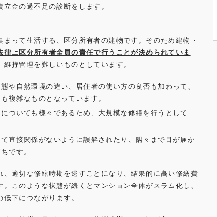
積立金の過不足の診断をします。
集まって生活する、区分所有者の建物です。そのため建物・
法律上区分所有者全員の責任で行うことが決められていま
、維持管理を難しいものとしています。
状態や自然環境の違い、居住者の使い方の良否も加わって、
法も複雑なものとなっています。
力についても様々であるため、大規模な修繕を行うとして
。
って直接関係がないように誤解されたり、隅々まで目が届か
がちです。
れ、適切な修繕時期を逃すことになり、結果的に高い修繕費
す。このような状態が続くとマンション全体がスラム化し、
の低下につながります。