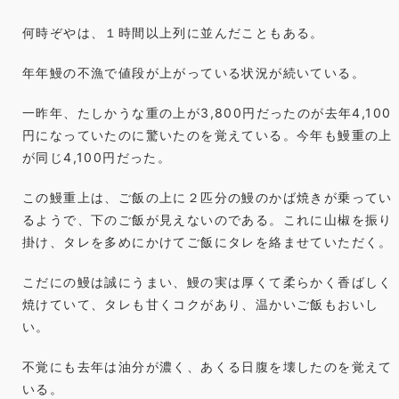
す
何時ぞやは、１時間以上列に並んだこともある。
は
年年鰻の不漁で値段が上がっている状況が続いている。
一昨年、たしかうな重の上が3,800円だったのが去年4,100
円になっていたのに驚いたのを覚えている。今年も鰻重の上
が同じ4,100円だった。
この鰻重上は、ご飯の上に２匹分の鰻のかば焼きが乗ってい
るようで、下のご飯が見えないのである。これに山椒を振り
掛け、タレを多めにかけてご飯にタレを絡ませていただく。
こだにの鰻は誠にうまい、鰻の実は厚くて柔らかく香ばしく
焼けていて、タレも甘くコクがあり、温かいご飯もおいし
い。
不覚にも去年は油分が濃く、あくる日腹を壊したのを覚えて
いる。