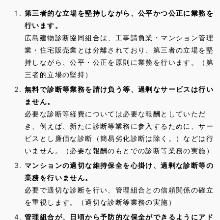
を
支
第三者的な立場を堅持しながら、公平かつ公正に業務を
援
行います。
し
広島建物診断協同組合は、工事請負業・マンション管理
ま
業・住宅販売業とは分離されており、第三者の立場を堅
す
持しながら、公平・公正を原則に業務を行います。（第
は
三者的立場の堅持）
無料で診断等業務を請け負う等、過剰なサービスは行い
ません。
必要な診断等経費については必要な報酬としていただ
き、例えば、新たに診断等業務に参入するために、サー
ビスとし廉価な診断（簡易劣化診断は除く。）などは行
いません。（必要な報酬のもとでの診断等業務の実施）
マンションの適切な維持保全を心掛け、過剰な診断等の
業務を行いません。
必要で適切な診断を行い、管理組合との信頼関係の確立
を重視します。（適切な診断等業務の実施）
管理組合が、日頃から予防的な保全ができるようにアド