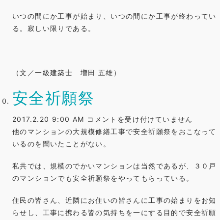
いつの間にか工事が始まり、いつの間にか工事が終わってい
る。寂しい限りである。
（文／一級建築士 増田 五雄）
安全祈願祭
安
2017.2.20 9:00 AM
コメントを受け付けていません
全
他のマンションの大規模修繕工事で安全祈願祭をおこなって
祈
いるのを聞いたことがない。
願
私共では、規模のでかいマンションは当然であるが、３０戸
祭
のマンションでも安全祈願祭をやってもらっている。
は
住民の皆さん、近隣にお住いの皆さんに工事の始まりをお知
らせし、工事に携わる皆の気持ちを一にする目的で安全祈願