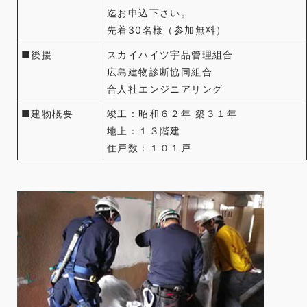
迄お申込下さい。
先着30名様（参加無料）
■後援
スカイハイツ宇品管理組合
広島建物診断協同組合
合人社エンジニアリング
■建物概要
竣工：昭和６２年 築３１年
地上：１３階建
住戸数：１０１戸