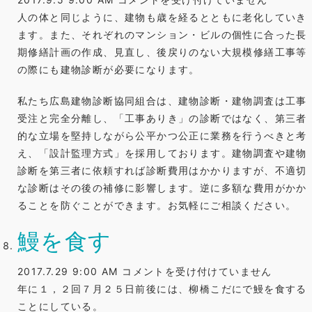
ん
人の体と同じように、建物も歳を経るとともに老化していき
な
ます。また、それぞれのマンション・ビルの個性に合った長
と
期修繕計画の作成、見直し、後戻りのない大規模修繕工事等
き
の際にも建物診断が必要になります。
は
私たち広島建物診断協同組合は、建物診断・建物調査は工事
ご
受注と完全分離し、「工事ありき」の診断ではなく、第三者
相
的な立場を堅持しながら公平かつ公正に業務を行うべきと考
談
え、「設計監理方式」を採用しております。建物調査や建物
く
診断を第三者に依頼すれば診断費用はかかりますが、不適切
だ
な診断はその後の補修に影響します。逆に多額な費用がかか
さ
ることを防ぐことができます。お気軽にご相談ください。
い
は
鰻を食す
鰻
2017.7.29 9:00 AM
コメントを受け付けていません
を
年に１，２回７月２５日前後には、柳橋こだにで鰻を食する
食
ことにしている。