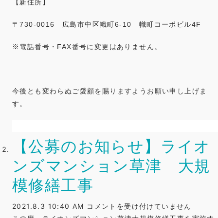
【新住所】
住
所
〒730
-0016
広島市中区幟町6-10 幟町コーポビル4F
等
変
※電話番号・
FAX
番号に変更はありません。
更
の
お
今後とも変わらぬご愛顧を賜りますようお願い申し上げま
知
す。
ら
せ
は
【公募のお知らせ】ライオ
ンズマンション草津 大規
模修繕工事
【公
2021.8.3 10:40 AM
コメントを受け付けていません
募