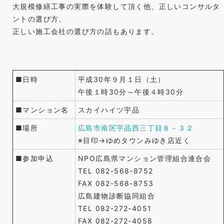
大
大規模修繕工事の実際を体験して頂く他、正しいコンサルタ
工
規
ントの選び方、
事
模
正しい施工会社の選び方の話もあります。
見
修
学
繕
会
工
の
事
■日時
平成30年９月１日（土）
お
は
午後１時30分～午後４時30分
知
ら
■マンション名
スカイハイツ宇品
せ
■場所
広島市南区宇品西三丁目８－３２
は
※目印→ゆめタウンみゆき店近く
■参加申込
NPO広島県マンション管理組合連合会
TEL 082-568-8752
FAX 082-568-8753
広島建物診断協同組合
TEL 082-272-4051
FAX 082-272-4058