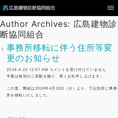
Author Archives: 広島建物診
ホーム
断協同組合
概要
組合員
事務所移転に伴う住所等変
実績
更のお知らせ
NEWS
事
2024.4.23 12:01 AM
コメントを受け付けていません
務
平素は格別のご高配を賜り、厚くお礼申し上げます。
お問い合わせ
所
この度、弊組は
2024
年4月23日（火）より、下記住所に事務
移
所を移転いたしました。
転
に
伴
う