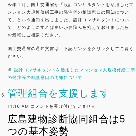
土
今年１月、国土交通省が「設計コンサルタントを活用したマ
交
ンション大規模修繕工事の発注等の相談窓口の周知につい
通
て」という通知を出しました。設計コンサルタントについ
省
て、どのようにすれば良いかお悩みを抱えておりましたら、
住
お気軽にご相談ください。
宅
国土交通省の通知文書は、下記リンクをクリックしてご覧く
局
ださい。
か
ら
📄
設計コンサルタントを活用したマンション大規模修繕工事
通
の発注等の相談窓口の周知について
知
は
管理組合を支援します
管
11:16 AM
コメントを受け付けていません
理
広島建物診断協同組合は5
組
つの基本姿勢
合