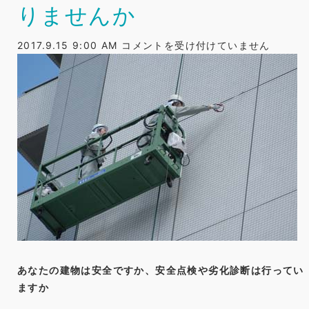
りませんか
こ
2017.9.15 9:00 AM
コメントを受け付けていません
ん
な
こ
と
で
お
困
り
で
は
あ
り
ま
あなたの建物は安全ですか、安全点検や劣化診断は行ってい
せ
ますか
ん