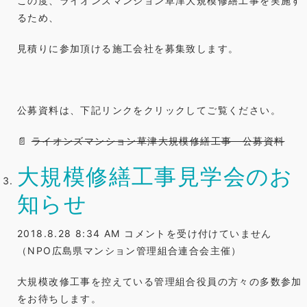
この度、ライオンズマンション草津大規模修繕工事を実施す
の
るため、
お
見積りに参加頂ける施工会社を募集致します。
知
ら
せ】
ラ
公募資料は、下記リンクをクリックしてご覧ください。
イ
オ
📄
ライオンズマンション草津大規模修繕工事 公募資料
ン
大規模修繕工事見学会のお
ズ
マ
知らせ
ン
シ
大
2018.8.28 8:34 AM
コメントを受け付けていません
ョ
規
（NPO広島県マンション管理組合連合会主催）
ン
模
草
大規模改修工事を控えている管理組合役員の方々の多数参加
修
津
をお待ちします。
繕