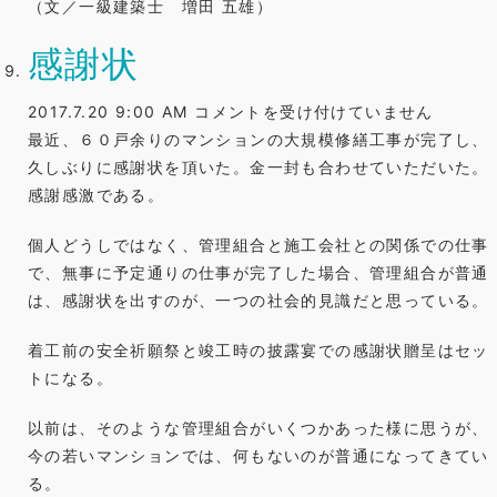
（文／一級建築士 増田 五雄）
感謝状
感
2017.7.20 9:00 AM
コメントを受け付けていません
謝
最近、６０戸余りのマンションの大規模修繕工事が完了し、
状
久しぶりに感謝状を頂いた。金一封も合わせていただいた。
は
感謝感激である。
個人どうしではなく、管理組合と施工会社との関係での仕事
で、無事に予定通りの仕事が完了した場合、管理組合が普通
は、感謝状を出すのが、一つの社会的見識だと思っている。
着工前の安全祈願祭と竣工時の披露宴での感謝状贈呈はセッ
トになる。
以前は、そのような管理組合がいくつかあった様に思うが、
今の若いマンションでは、何もないのが普通になってきてい
る。